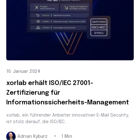
10. Januar 2024
xorlab erhält ISO/IEC 27001-
Zertifizierung für
Informationssicherheits-Management
xorlab, ein führender Anbieter innovativer E-Mail Security,
ist stolz darauf, die ISO/IEC...
•
Adrian Kyburz
1 Min